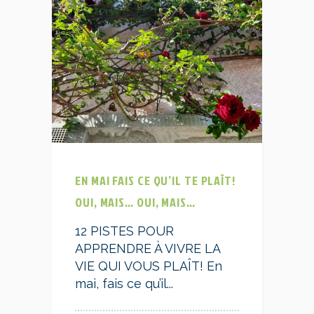
EN MAI FAIS CE QU’IL TE PLAÎT!
OUI, MAIS… OUI, MAIS…
12 PISTES POUR
APPRENDRE À VIVRE LA
VIE QUI VOUS PLAÎT! En
mai, fais ce qu’il...